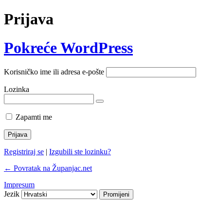
Prijava
Pokreće WordPress
Korisničko ime ili adresa e-pošte
Lozinka
Zapamti me
Registriraj se
|
Izgubili ste lozinku?
← Povratak na Županjac.net
Impresum
Jezik