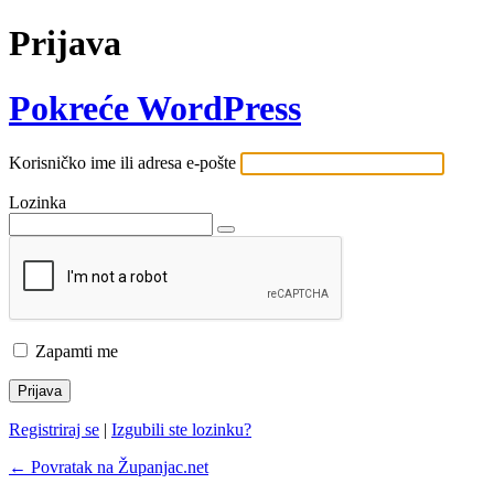
Prijava
Pokreće WordPress
Korisničko ime ili adresa e-pošte
Lozinka
Zapamti me
Registriraj se
|
Izgubili ste lozinku?
← Povratak na Županjac.net