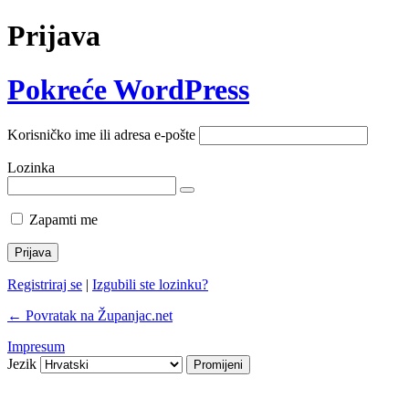
Prijava
Pokreće WordPress
Korisničko ime ili adresa e-pošte
Lozinka
Zapamti me
Registriraj se
|
Izgubili ste lozinku?
← Povratak na Županjac.net
Impresum
Jezik