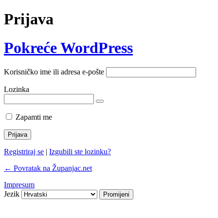
Prijava
Pokreće WordPress
Korisničko ime ili adresa e-pošte
Lozinka
Zapamti me
Registriraj se
|
Izgubili ste lozinku?
← Povratak na Županjac.net
Impresum
Jezik