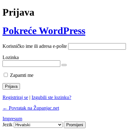
Prijava
Pokreće WordPress
Korisničko ime ili adresa e-pošte
Lozinka
Zapamti me
Registriraj se
|
Izgubili ste lozinku?
← Povratak na Županjac.net
Impresum
Jezik