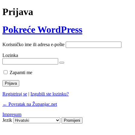
Prijava
Pokreće WordPress
Korisničko ime ili adresa e-pošte
Lozinka
Zapamti me
Registriraj se
|
Izgubili ste lozinku?
← Povratak na Županjac.net
Impresum
Jezik