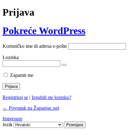
Prijava
Pokreće WordPress
Korisničko ime ili adresa e-pošte
Lozinka
Zapamti me
Registriraj se
|
Izgubili ste lozinku?
← Povratak na Županjac.net
Impresum
Jezik