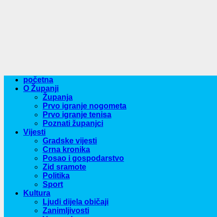
Prvo igranje tenisa
Poznati županjci
Vijesti
Gradske vijesti
Crna kronika
Posao i gospodarstvo
Zid sramote
Politika
Sport
Kultura
Ljudi dijela običaji
Zanimljivosti
Vremeplov
Kolumne
Borislav Maričić
Ivica Ćosić Bukvin
Mario Vinković
Mato Dominković
Ruža Bučak
Slobodan Obradović
Stjepan Gašparović
Viktorija Majačić
Zoran Lucić